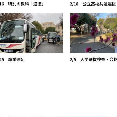
/16 特別の教科「道徳」
2/18 公立高校共通選抜
/25 卒業遠足
2/5 入学選抜検査・合