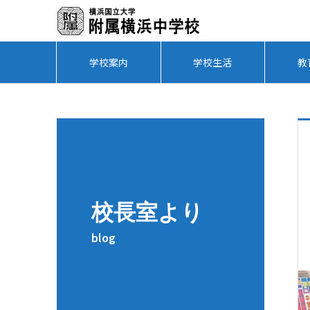
学校案内
学校生活
教
校長室より
blog