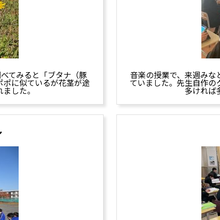
調べてみると「ブタナ（豚
音楽の授業で、来週みな
ポポに似ているが花茎が途
ていました。先生自作の
れました。
多ければ
ル