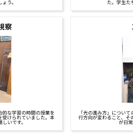
しょう。
た。学生た
視察
合的な学習の時間の授業を
「光の進み方」について
を受けられていました。本
行方向が変わること、そ
嬉しいです。
が日常