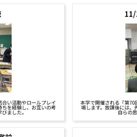
徳
1
話合い活動やロールプレイ
本学で開催される「第7
持ちを経験し、お互いの考
場します。放課後には、
学びました。
自らの