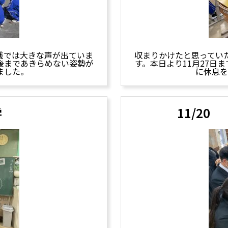
践では大きな声が出ていま
収まりかけたと思ってい
後まであきらめない姿勢が
す。本日より11月27日
ました。
に休息
学
11/2