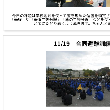
今日の課題は学校地図を使って宝を埋めた位置を特定さ
「垂線」や「垂直二等分線」「角の二等分線」などを使
と宝にたどり着くよう導きます。ちゃんと
11/19 合同避難訓