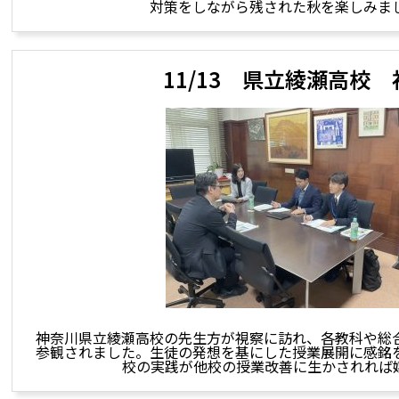
対策をしながら残された秋を楽しみま
11/13 県立綾瀬高校 
神奈川県立綾瀬高校の先生方が視察に訪れ、各教科や総
参観されました。生徒の発想を基にした授業展開に感銘
校の実践が他校の授業改善に生かされれば