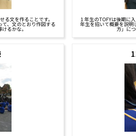
せる文を作ることです。
１年生のTOFYは後期に
って、文のとおり作図する
年生を招いて概要を説明
導けるかな。
方」につ
練