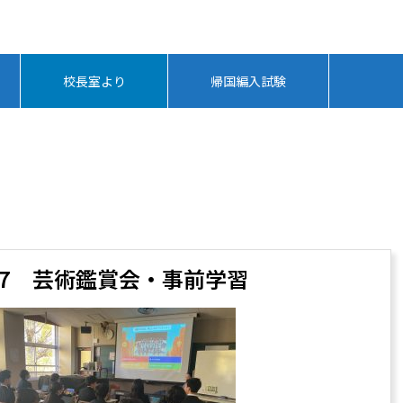
校長室より
帰国編入試験
/27 芸術鑑賞会・事前学習