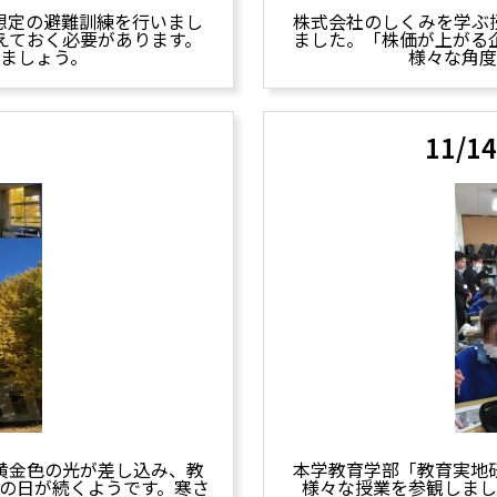
想定の避難訓練を行いまし
株式会社のしくみを学ぶ
えておく必要があります。
ました。「株価が上がる
ましょう。
様々な角度
11/
黄金色の光が差し込み、教
本学教育学部「教育実地
の日が続くようです。寒さ
様々な授業を参観しまし