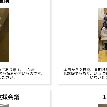
室前
あります。「Asahi
本日から２日間、Ⅱ期試
とても読みやすいものです。
な試験でもあり、いつに
ください。
いないと
支援会議