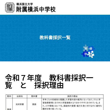
教科書採択一覧
令和７年度 教科書採択一
覧 と 採択理由