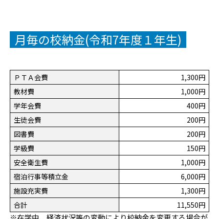
月毎の校納金(令和7年度１年生)
ＰＴＡ会費
1,300円
教材費
1,000円
学年会費
400円
生徒会費
200円
図書費
200円
学級費
150円
安全衛生費
1,000円
宿泊行事等積立金
6,000円
施設充実費
1,300円
合計
11,550円
※在学中、経済状況等の変動により校納金を変更する場合が