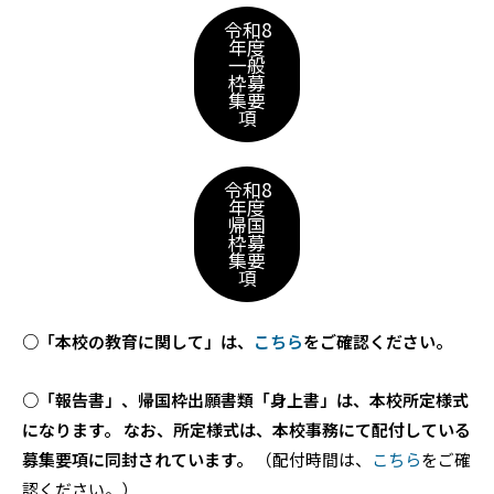
令和8
年度
一般
枠募
集要
項
令和8
年度
帰国
枠募
集要
項
○「本校の教育に関して」は、
こちら
をご確認ください。
○「報告書」、帰国枠出願書類「身上書」は、本校所定様式
になります。
なお、所定様式は、本校事務にて配付している
募集要項に同封されています。
（配付時間は、
こちら
をご確
認ください。）