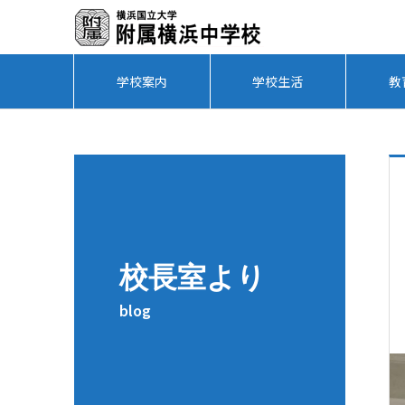
学校案内
学校生活
教
校長室より
blog