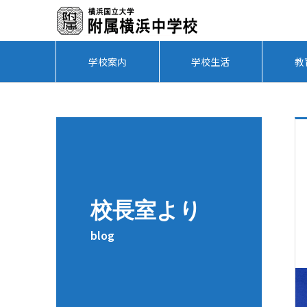
学校案内
学校生活
教
校長室より
blog