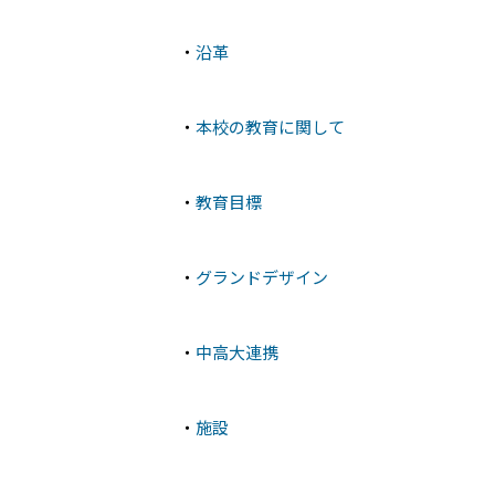
・
沿革
・
本校の教育に関して
・
教育目標
・
グランドデザイン
・
中高大連携
・
施設