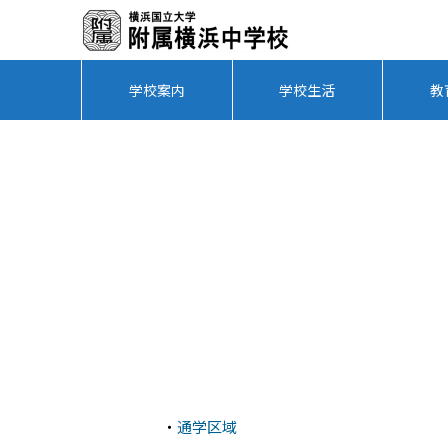
学校案内
学校生活
教
・
通学区域